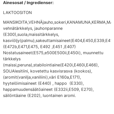
Ainesosat / Ingredienser:
LAKTOOSITON
MANSIKOITA,VEHNÄjauho,sokeri,KANAMUNA,KERMA,MAITOpr
vehnätärkkelys, jauhonparanne
(E300),suola,maissitärkkelys,
kasviöljy(palmu),sakeuttamisaineet(E404,E450,E339,E412
(E472b,E471,E475, E492 ,E451 ,E407)
Nostatusaineet(E575,e500E500ii,E450i), muunnettu
tärkkelys
(maissi,peruna),stabilointiaine(E420i,E460i,E466),
SOIJAlesitiini, kovetettu kasvisrasva (kookos),
(aromit(vanilja,vaniliini),väri E160a,E171),
hyytelöimisaineet (E440) , happo (E330),
happamuudensäätöaineet (E332ii,E509, E270),
säilöntäaine (E202), luontainen aromi.