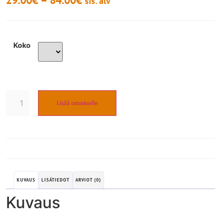
29.00
€
–
84.00
€
sis. alv
Koko
Lisää ostoskoriin
KUVAUS
LISÄTIEDOT
ARVIOT (0)
Kuvaus