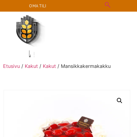
OMA TILI
m
m
h
i
ä
L
o
L
e
i
p
o
m
Etusivu
/
Kakut
/
Kakut
/ Mansikkakermakakku