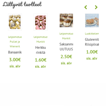
Liittyvät tuotteet
Leipomotuotteet
,
Luokittelematon
et
,
Leipomotuotteet
,
Leipomotuotteet
,
Munkit
Gluteeniton
Pullat ja
Munkit
Saksanmunkki
Riisipiirakka
Wienerit
Herkku
UUTUUS
1.00
€
Banaanikermaviineri
rinkilä
2.50
€
i
sis. alv
3.00
€
1.60
€
sis. alv
sis. alv
sis. alv