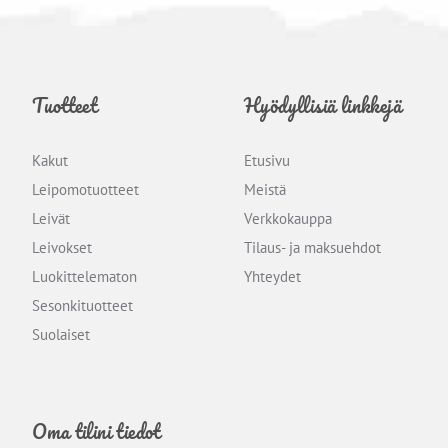
Tuotteet
Hyödyllisiä linkkejä
Kakut
Etusivu
Leipomotuotteet
Meistä
Leivät
Verkkokauppa
Leivokset
Tilaus- ja maksuehdot
Luokittelematon
Yhteydet
Sesonkituotteet
Suolaiset
Oma tilini tiedot